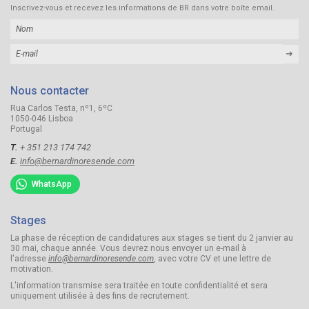
Inscrivez-vous et recevez les informations de BR dans votre boîte email.
➜
Nous contacter
Rua Carlos Testa, nº1, 6ºC
1050-046 Lisboa
Portugal
T.
+ 351 213 174 742
E.
info@bernardinoresende.com
WhatsApp
Stages
La phase de réception de candidatures aux stages se tient du 2 janvier au
30 mai, chaque année. Vous devrez nous envoyer un e-mail à
l'adresse
info@bernardinoresende.com
, avec votre CV et une lettre de
motivation.
L'information transmise sera traitée en toute confidentialité et sera
uniquement utilisée à des fins de recrutement.