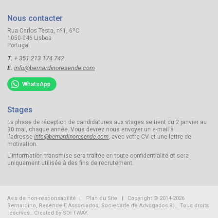
Nous contacter
Rua Carlos Testa, nº1, 6ºC
1050-046 Lisboa
Portugal
T.
+ 351 213 174 742
E.
info@bernardinoresende.com
WhatsApp
Stages
La phase de réception de candidatures aux stages se tient du 2 janvier au
30 mai, chaque année. Vous devrez nous envoyer un e-mail à
l'adresse
info@bernardinoresende.com
, avec votre CV et une lettre de
motivation.
L'information transmise sera traitée en toute confidentialité et sera
uniquement utilisée à des fins de recrutement.
Avis de non-responsabilité
|
Plan du Site
| Copyright © 2014-2026
Bernardino, Resende E Associados, Sociedade de Advogados R.L.
Tous droits
réservés.. Created by
SOFTWAY
.