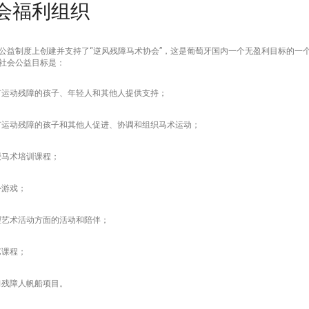
会福利组织
公益制度上创建并支持了“逆风残障马术协会”，这是葡萄牙国内一个无盈利目标的一个私
社会公益目标是：
有运动残障的孩子、年轻人和其他人提供支持；
有运动残障的孩子和其他人促进、协调和组织马术运动；
授马术培训课程；
外游戏；
型艺术活动方面的活动和陪伴；
艺课程；
习残障人帆船项目。